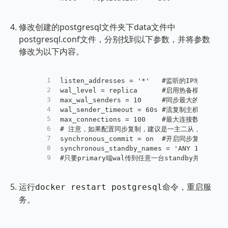
修改创建的postgresql文件夹下data文件中
postgresql.conf文件，分别找到以下参数，并将参数
修改为以下内容。
1
listen_addresses = '*'   #监听的IP地址
2
wal_level = replica      #启用热备模式
3
max_wal_senders = 10     #同步最大的进程数量
4
wal_sender_timeout = 60s #流复制主机发送
5
max_connections = 100    #最大连接数，从库
6
# 注意，如果配置同步复制，建议是一主二从，防止从库
7
synchronous_commit = on  #开启同步复制
8
synchronous_standby_names = 'ANY 1 (slave
9
#只要primary端wal传到任意一台standby并commit
运行
命令，重启服
docker restart postgresql
务。