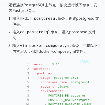
远程连接PostgreSQL主节点，依次运行以下命令，安
装PostgreSQL。
输入
命令，创建postgresql文
mkdir postgresql
件夹。
输入
命令，进入postgresql文件
cd postgresql
夹。
输入
命令，并将以下
vim docker-compose.yml
内容写入，创建docker-compose.yml文件。
1
version:
'3.1'
2
services:
3
postgres:
4
image:
postgres:16.1
5
container_name:
postgresql
6
restart:
always
7
environment:
8
-
POSTGRES_DB=postgres
9
-
POSTGRES_USER=postgres
10
-
POSTGRES_PASSWORD=<数据库密码>